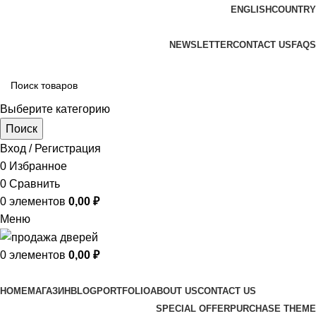
ENGLISH
COUNTRY
ADD ANYTHING HERE OR JUST REMOVE IT…
NEWSLETTER
CONTACT US
FAQS
Выберите категорию
Поиск
Вход / Регистрация
0
Избранное
0
Сравнить
0
элементов
0,00
₽
Меню
0
элементов
0,00
₽
Просмотр категорий
HOME
МАГАЗИН
BLOG
PORTFOLIO
ABOUT US
CONTACT US
SPECIAL OFFER
PURCHASE THEME