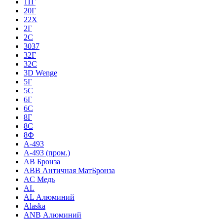
11Г
20Г
22Х
2Г
2С
3037
32Г
32С
3D Wenge
5Г
5С
6Г
6С
8Г
8С
8Ф
A-493
A-493 (пром.)
AB Бронза
ABB Античная МатБронза
AC Медь
AL
AL Алюминий
Alaska
ANB Алюминий