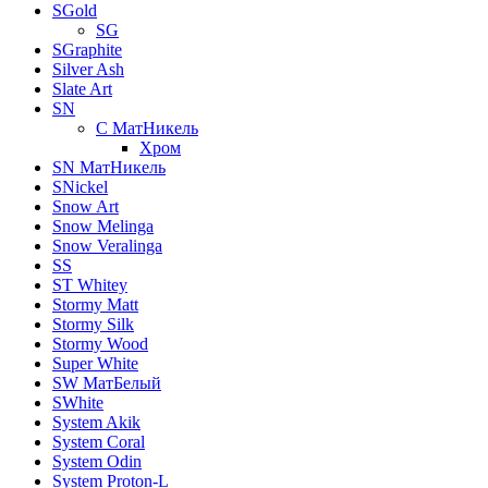
SGold
SG
SGraphite
Silver Ash
Slate Art
SN
C МатНикель
Хром
SN МатНикель
SNickel
Snow Art
Snow Melinga
Snow Veralinga
SS
ST Whitey
Stormy Matt
Stormy Silk
Stormy Wood
Super White
SW МатБелый
SWhite
System Akik
System Coral
System Odin
System Proton-L