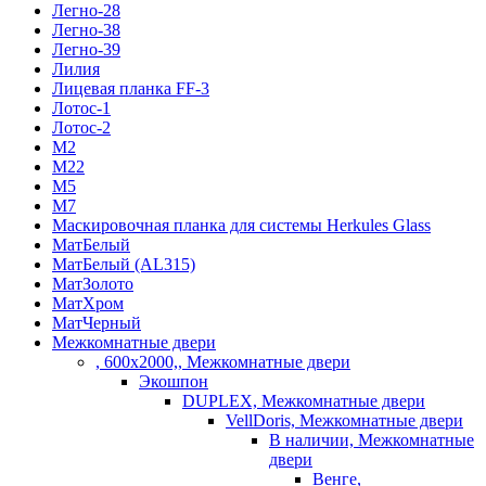
Легно-28
Легно-38
Легно-39
Лилия
Лицевая планка FF-3
Лотос-1
Лотос-2
М2
М22
М5
М7
Маскировочная планка для системы Herkules Glass
МатБелый
МатБелый (AL315)
МатЗолото
МатХром
МатЧерный
Межкомнатные двери
, 600х2000,, Межкомнатные двери
Экошпон
DUPLEX, Межкомнатные двери
VellDoris, Межкомнатные двери
В наличии, Межкомнатные
двери
Венге,