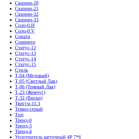
Скинни-20
Скинни-21
Скинни-32
Скинни-33
Соло-0.H
Соло-0.V
Соната
Сорренто
Статус-12
Статус-13
Статус-14
Статус-15
Стиль
Т-04 (Медовый)
Т-05 (Светлый Лак)
Т-06 (Темный Лак)
Т-23 (Жемчуг)
Т-32 (Виски)
Твигги-11.3
Темно-серый
Тип
Тренд-0
Тренд-3
Тренд-4
Уплотнитель щеточный 4Р 7*6