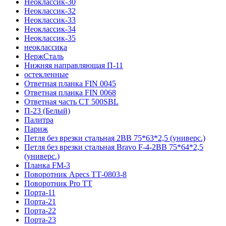
Неоклассик-30
Неоклассик-32
Неоклассик-33
Неоклассик-34
Неоклассик-35
неоклассика
НержСталь
Нижняя направляющая П-11
остекленные
Ответная планка FIN 0045
Ответная планка FIN 0068
Ответная часть СТ 500SBL
П-23 (Белый)
Палитра
Париж
Петля без врезки стальная 2ВВ 75*63*2,5 (универс.)
Петля без врезки стальная Bravo F-4-2BB 75*64*2,5
(универс.)
Планка FM-3
Поворотник Apecs ТТ-0803-8
Поворотник Pro TT
Порта-11
Порта-21
Порта-22
Порта-23