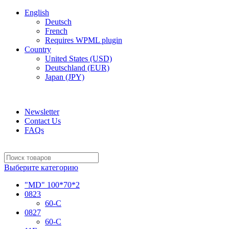
English
Deutsch
French
Requires WPML plugin
Country
United States (USD)
Deutschland (EUR)
Japan (JPY)
ADD ANYTHING HERE OR JUST REMOVE IT…
Newsletter
Contact Us
FAQs
Выберите категорию
"MD" 100*70*2
0823
60-C
0827
60-C