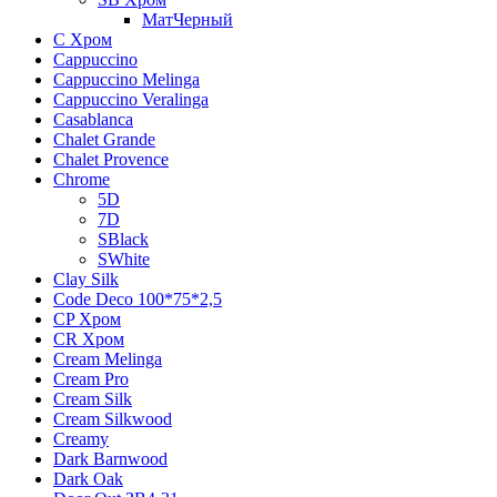
МатЧерный
C Хром
Cappuccino
Cappuccino Melinga
Cappuccino Veralinga
Casablanca
Chalet Grande
Chalet Provence
Chrome
5D
7D
SBlack
SWhite
Clay Silk
Code Deco 100*75*2,5
CP Хром
CR Хром
Cream Melinga
Cream Pro
Cream Silk
Cream Silkwood
Creamy
Dark Barnwood
Dark Oak