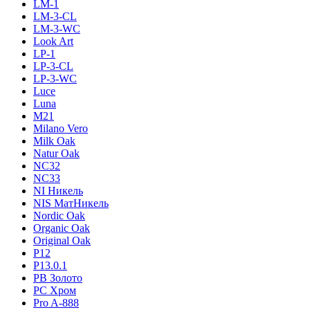
LM-1
LM-3-CL
LM-3-WC
Look Art
LP-1
LP-3-CL
LP-3-WC
Luce
Luna
M21
Milano Vero
Milk Oak
Natur Oak
NC32
NC33
NI Никель
NIS МатНикель
Nordic Oak
Organic Oak
Original Oak
P12
P13.0.1
PB Золото
PC Хром
Pro A-888