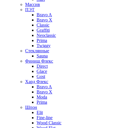
Массив
ПЭТ
Bravo A
Bravo X
Classic
Graffiti
Neoclassic
Prima
Twiggy
Стеклянные
Sauna
Финиш Флекс
Direct
Glace
Gost
Хард Флекс
Bravo A
Bravo X
Moda
Prima
Шпон
Elit
Fine-line
Wood Classic
Wood Flat