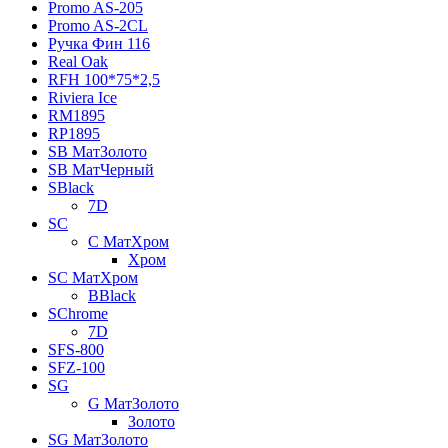
Promo AS-205
Promo AS-2CL
Pучка Фин 116
Real Oak
RFH 100*75*2,5
Riviera Ice
RM1895
RP1895
SB МатЗолото
SB МатЧерный
SBlack
7D
SC
C МатХром
Хром
SC МатХром
BBlack
SChrome
7D
SFS-800
SFZ-100
SG
G МатЗолото
Золото
SG МатЗолото