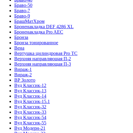
Браво-50
Браво-7
Браво-9
БрашМатХром
Броненакладка DEF 4286 XL
Броненакладка Pro AEC
Бронза
Бронза тонированное
Вена
Вертушка цилиндровая Pro TC
Верхняя направляющая П-2
Верхняя направляющая П-3
Вираж-1
Вираж-2
ВР Золото
Вуд Классик-12
Вуд Классик-13
Вуд Классик-14
Вуд Классик-15.1
Вуд Классик-32
Вуд Классик-33
Вуд Классик-54
Вуд Классик-55
Вуд Модерн-21