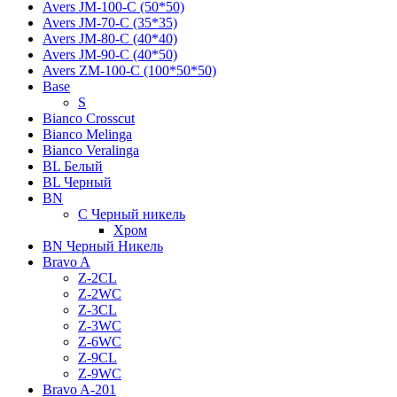
Avers JМ-100-С (50*50)
Avers JМ-70-С (35*35)
Avers JМ-80-С (40*40)
Avers JМ-90-С (40*50)
Avers ZM-100-С (100*50*50)
Base
S
Bianco Crosscut
Bianco Melinga
Bianco Veralinga
BL Белый
BL Черный
BN
C Черный никель
Хром
BN Черный Никель
Bravo A
Z-2CL
Z-2WC
Z-3CL
Z-3WC
Z-6WC
Z-9CL
Z-9WC
Bravo A-201