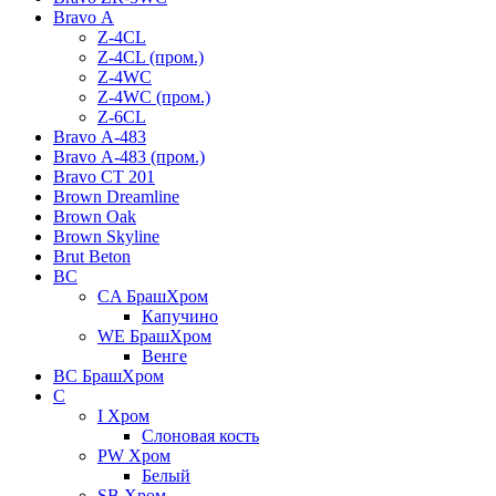
Bravo А
Z-4CL
Z-4CL (пром.)
Z-4WC
Z-4WC (пром.)
Z-6CL
Bravo А-483
Bravo А-483 (пром.)
Bravo СТ 201
Brown Dreamline
Brown Oak
Brown Skyline
Brut Beton
BС
CA БрашХром
Капучино
WE БрашХром
Венге
BС БрашХром
C
I Хром
Слоновая кость
PW Хром
Белый
SB Хром