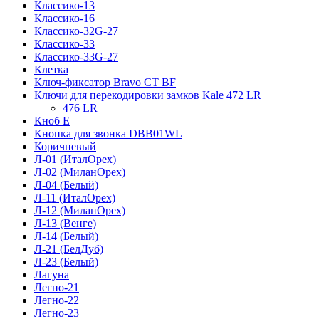
Классико-13
Классико-16
Классико-32G-27
Классико-33
Классико-33G-27
Клетка
Ключ-фиксатор Bravo СТ BF
Ключи для перекодировки замков Kale 472 LR
476 LR
Кноб Е
Кнопка для звонка DBB01WL
Коричневый
Л-01 (ИталОрех)
Л-02 (МиланОрех)
Л-04 (Белый)
Л-11 (ИталОрех)
Л-12 (МиланОрех)
Л-13 (Венге)
Л-14 (Белый)
Л-21 (БелДуб)
Л-23 (Белый)
Лагуна
Легно-21
Легно-22
Легно-23