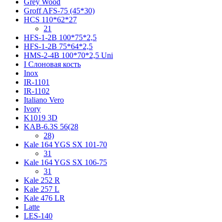
Grey Wood
Groff AFS-75 (45*30)
HCS 110*62*27
21
HFS-1-2B 100*75*2,5
HFS-1-2B 75*64*2,5
HMS-2-4B 100*70*2,5 Uni
I Слоновая кость
Inox
IR-1101
IR-1102
Italiano Vero
Ivory
K1019 3D
KAB-6.3S 56(28
28)
Kale 164 YGS SX 101-70
31
Kale 164 YGS SX 106-75
31
Kale 252 R
Kale 257 L
Kale 476 LR
Latte
LES-140