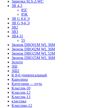
Защелка SLS-2-WC
ЗВ 4-3
85Г
85К
ЗВ G 8-6 Э
ЗВ G 9-6 Э
ЗВ2
ЗВ3
ЗВ4-31
55
Звонок DBQ01M WL 36M
Звонок DBQ02M WL 36M
Звонок DBQ23M WL 52M
Звонок DBQ25M WL 36M
Золото
ЗШ
ЗШ2
К 8-6 универсальный
Каролина
Категория — путь
Классик-10
Классик-12
Классик-13
классика
Классико-12