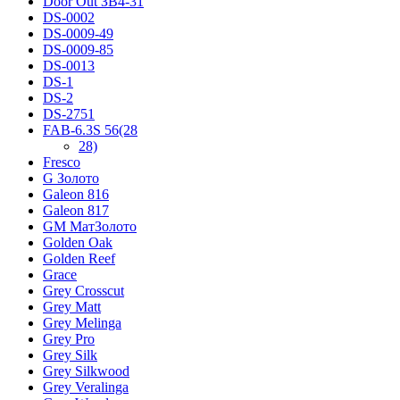
Door Out ЗВ4-31
DS-0002
DS-0009-49
DS-0009-85
DS-0013
DS-1
DS-2
DS-2751
FAB-6.3S 56(28
28)
Fresco
G Золото
Galeon 816
Galeon 817
GM МатЗолото
Golden Oak
Golden Reef
Grace
Grey Crosscut
Grey Matt
Grey Melinga
Grey Pro
Grey Silk
Grey Silkwood
Grey Veralinga