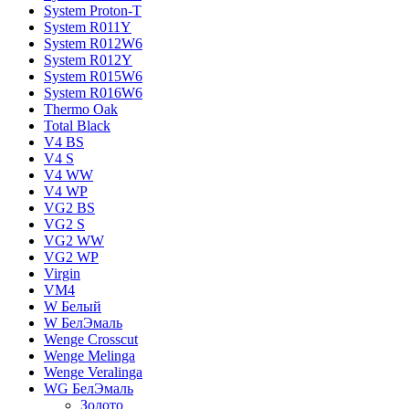
System Proton-T
System R011Y
System R012W6
System R012Y
System R015W6
System R016W6
Thermo Oak
Total Black
V4 BS
V4 S
V4 WW
V4 WР
VG2 BS
VG2 S
VG2 WW
VG2 WР
Virgin
VM4
W Белый
W БелЭмаль
Wenge Crosscut
Wenge Melinga
Wenge Veralinga
WG БелЭмаль
Золото