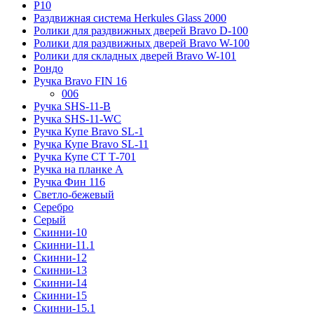
Р10
Раздвижная система Herkules Glass 2000
Ролики для раздвижных дверей Bravo D-100
Ролики для раздвижных дверей Bravo W-100
Ролики для складных дверей Bravo W-101
Рондо
Ручка Bravo FIN 16
006
Ручка SHS-11-B
Ручка SHS-11-WC
Ручка Купе Bravo SL-1
Ручка Купе Bravo SL-11
Ручка Купе СТ Т-701
Ручка на планке А
Ручка Фин 116
Светло-бежевый
Серебро
Серый
Скинни-10
Скинни-11.1
Скинни-12
Скинни-13
Скинни-14
Скинни-15
Скинни-15.1