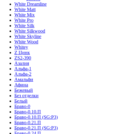
White Dreamline
White Matt
White Mix
White Pro
White Silk
White Silkwood
White Skyline
White Wood
Whitey
Z Цинк
ZS2-390
Азалия
Альфа-1
Альфа-2
Амальфи
Афина
Бежевый
Без отделки
Белый
Браво-0
Браво-0.10.П
Браво-0.10.П (SG:P3)
Браво-0.21.П
Браво-0.21.П (SG:P3)
Браво-0.24.П