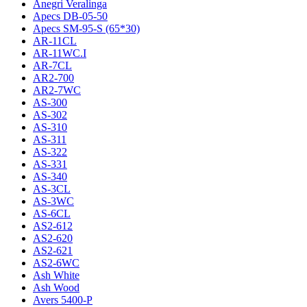
Anegri Veralinga
Apecs DB-05-50
Apecs SM-95-S (65*30)
AR-11CL
AR-11WC.I
AR-7CL
AR2-700
AR2-7WC
AS-300
AS-302
AS-310
AS-311
AS-322
AS-331
AS-340
AS-3CL
AS-3WC
AS-6CL
AS2-612
AS2-620
AS2-621
AS2-6WC
Ash White
Ash Wood
Avers 5400-P