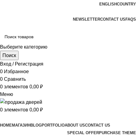
ENGLISH
COUNTRY
ADD ANYTHING HERE OR JUST REMOVE IT…
NEWSLETTER
CONTACT US
FAQS
Выберите категорию
Поиск
Вход / Регистрация
0
Избранное
0
Сравнить
0
элементов
0,00
₽
Меню
0
элементов
0,00
₽
Просмотр категорий
HOME
МАГАЗИН
BLOG
PORTFOLIO
ABOUT US
CONTACT US
SPECIAL OFFER
PURCHASE THEME