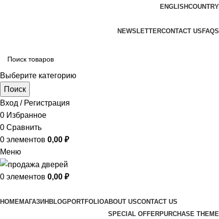
ENGLISH
COUNTRY
ADD ANYTHING HERE OR JUST REMOVE IT…
NEWSLETTER
CONTACT US
FAQS
Выберите категорию
Поиск
Вход / Регистрация
0
Избранное
0
Сравнить
0
элементов
0,00
₽
Меню
0
элементов
0,00
₽
Просмотр категорий
HOME
МАГАЗИН
BLOG
PORTFOLIO
ABOUT US
CONTACT US
SPECIAL OFFER
PURCHASE THEME