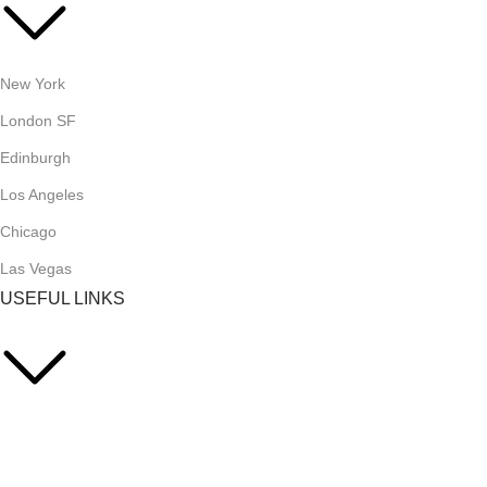
New York
London SF
Edinburgh
Los Angeles
Chicago
Las Vegas
USEFUL LINKS
Privacy Policy
Returns