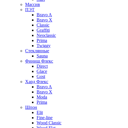
Массив
ПЭТ
Bravo A
Bravo X
Classic
Graffiti
Neoclassic
Prima
Twiggy
Стеклянные
Sauna
Финиш Флекс
Direct
Glace
Gost
Хард Флекс
Bravo A
Bravo X
Moda
Prima
Шпон
Elit
Fine-line
Wood Classic
Wood Flat