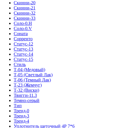
Скинни-20
Скинни-21
Скинни-32
Скинни-33
Соло-0.H
Соло-0.V
Соната
Сорренто
Статус-12
Статус-13
Статус-14
Статус-15
Стиль
Т-04 (Медовый)
Т-05 (Светлый Лак)
Т-06 (Темный Лак)
Т-23 (Жемчуг)
Т-32 (Виски)
Твигги-11.3
Темно-серый
Тип
Тренд-0
Тренд-3
Тренд-4
Уплотнитель щеточный 4Р 7*6