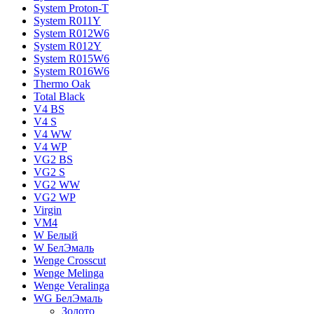
System Proton-T
System R011Y
System R012W6
System R012Y
System R015W6
System R016W6
Thermo Oak
Total Black
V4 BS
V4 S
V4 WW
V4 WР
VG2 BS
VG2 S
VG2 WW
VG2 WР
Virgin
VM4
W Белый
W БелЭмаль
Wenge Crosscut
Wenge Melinga
Wenge Veralinga
WG БелЭмаль
Золото