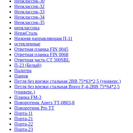
Неоклассик-30
Неоклассик-32
Неоклассик-33
Неоклассик-34
Неоклассик-35
неоклассика
НержСталь
Нижняя направляющая П-11
остекленные
Ответная планка FIN 0045
Ответная планка FIN 0068
Ответная часть СТ 500SBL
П-23 (Белый)
Палитра
Париж
Петля без врезки стальная 2ВВ 75*63*2,5 (универс.)
Петля без врезки стальная Bravo F-4-2BB 75*64*2,5
(универс.)
Планка FM-3
Поворотник Apecs ТТ-0803-8
Поворотник Pro TT
Порта-11
Порта-21
Порта-22
Порта-23