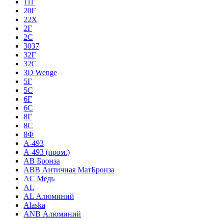
11Г
20Г
22Х
2Г
2С
3037
32Г
32С
3D Wenge
5Г
5С
6Г
6С
8Г
8С
8Ф
A-493
A-493 (пром.)
AB Бронза
ABB Античная МатБронза
AC Медь
AL
AL Алюминий
Alaska
ANB Алюминий