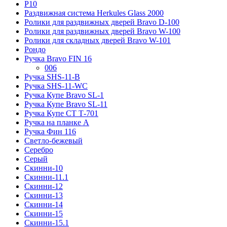
Р10
Раздвижная система Herkules Glass 2000
Ролики для раздвижных дверей Bravo D-100
Ролики для раздвижных дверей Bravo W-100
Ролики для складных дверей Bravo W-101
Рондо
Ручка Bravo FIN 16
006
Ручка SHS-11-B
Ручка SHS-11-WC
Ручка Купе Bravo SL-1
Ручка Купе Bravo SL-11
Ручка Купе СТ Т-701
Ручка на планке А
Ручка Фин 116
Светло-бежевый
Серебро
Серый
Скинни-10
Скинни-11.1
Скинни-12
Скинни-13
Скинни-14
Скинни-15
Скинни-15.1