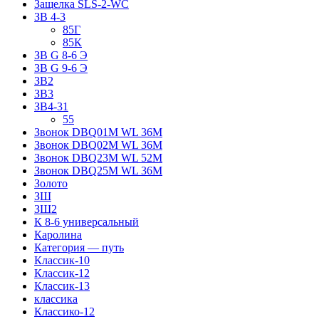
Защелка SLS-2-WC
ЗВ 4-3
85Г
85К
ЗВ G 8-6 Э
ЗВ G 9-6 Э
ЗВ2
ЗВ3
ЗВ4-31
55
Звонок DBQ01M WL 36M
Звонок DBQ02M WL 36M
Звонок DBQ23M WL 52M
Звонок DBQ25M WL 36M
Золото
ЗШ
ЗШ2
К 8-6 универсальный
Каролина
Категория — путь
Классик-10
Классик-12
Классик-13
классика
Классико-12