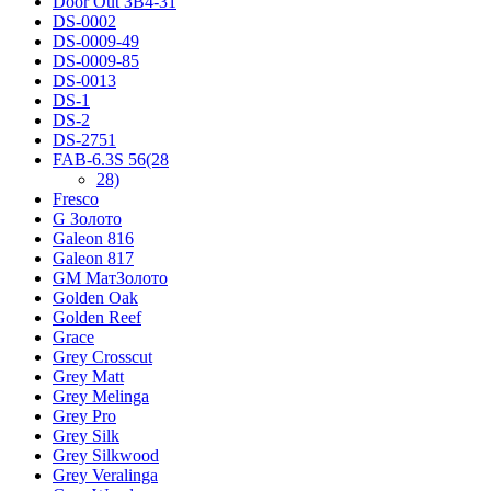
Door Out ЗВ4-31
DS-0002
DS-0009-49
DS-0009-85
DS-0013
DS-1
DS-2
DS-2751
FAB-6.3S 56(28
28)
Fresco
G Золото
Galeon 816
Galeon 817
GM МатЗолото
Golden Oak
Golden Reef
Grace
Grey Crosscut
Grey Matt
Grey Melinga
Grey Pro
Grey Silk
Grey Silkwood
Grey Veralinga