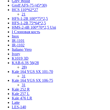
Grey Wood
Groff AFS-75 (45*30)
HCS 110*62*27
21
HFS-1-2B 100*75*2,5
HFS-1-2B 75*64*2,5
HMS-2-4B 100*70*2,5 Uni
I Слоновая кость
Inox
IR-1101
IR-1102
Italiano Vero
Ivory
K1019 3D
KAB-6.3S 56(28
28)
Kale 164 YGS SX 101-70
31
Kale 164 YGS SX 106-75
31
Kale 252 R
Kale 257 L
Kale 476 LR
Latte
LES-140