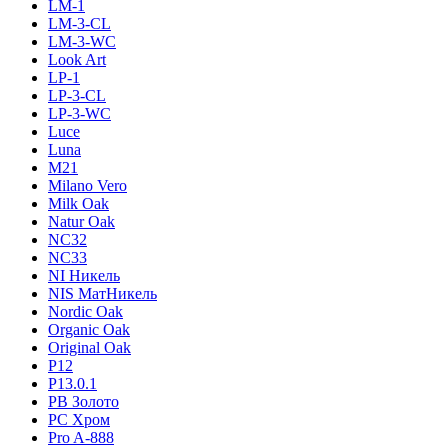
LM-1
LM-3-CL
LM-3-WC
Look Art
LP-1
LP-3-CL
LP-3-WC
Luce
Luna
M21
Milano Vero
Milk Oak
Natur Oak
NC32
NC33
NI Никель
NIS МатНикель
Nordic Oak
Organic Oak
Original Oak
P12
P13.0.1
PB Золото
PC Хром
Pro A-888