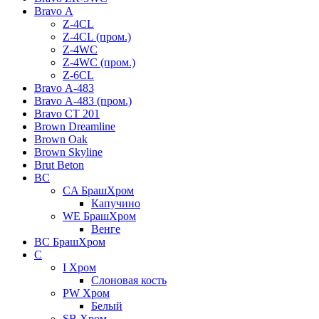
Bravo А
Z-4CL
Z-4CL (пром.)
Z-4WC
Z-4WC (пром.)
Z-6CL
Bravo А-483
Bravo А-483 (пром.)
Bravo СТ 201
Brown Dreamline
Brown Oak
Brown Skyline
Brut Beton
BС
CA БрашХром
Капучино
WE БрашХром
Венге
BС БрашХром
C
I Хром
Слоновая кость
PW Хром
Белый
SB Хром