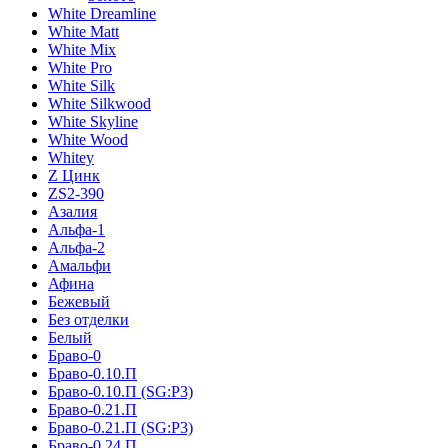
White Dreamline
White Matt
White Mix
White Pro
White Silk
White Silkwood
White Skyline
White Wood
Whitey
Z Цинк
ZS2-390
Азалия
Альфа-1
Альфа-2
Амальфи
Афина
Бежевый
Без отделки
Белый
Браво-0
Браво-0.10.П
Браво-0.10.П (SG:P3)
Браво-0.21.П
Браво-0.21.П (SG:P3)
Браво-0.24.П