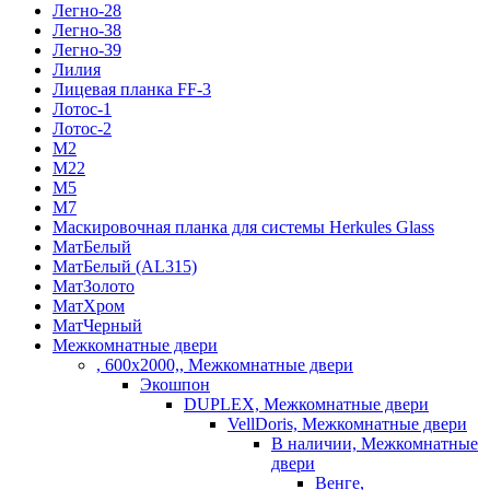
Легно-28
Легно-38
Легно-39
Лилия
Лицевая планка FF-3
Лотос-1
Лотос-2
М2
М22
М5
М7
Маскировочная планка для системы Herkules Glass
МатБелый
МатБелый (AL315)
МатЗолото
МатХром
МатЧерный
Межкомнатные двери
, 600х2000,, Межкомнатные двери
Экошпон
DUPLEX, Межкомнатные двери
VellDoris, Межкомнатные двери
В наличии, Межкомнатные
двери
Венге,