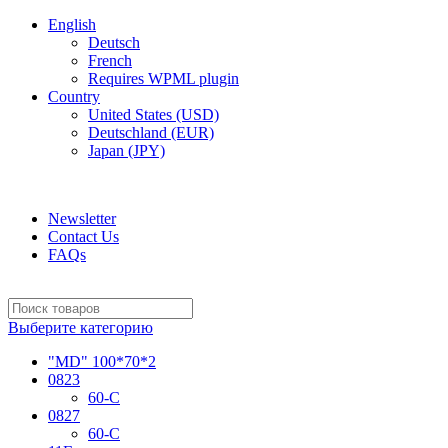
English
Deutsch
French
Requires WPML plugin
Country
United States (USD)
Deutschland (EUR)
Japan (JPY)
ADD ANYTHING HERE OR JUST REMOVE IT…
Newsletter
Contact Us
FAQs
Выберите категорию
"MD" 100*70*2
0823
60-C
0827
60-C