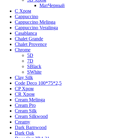
МатЧерный
C Хром
Cappuccino
Cappuccino Melinga
Cappuccino Veralinga
Casablanca
Chalet Grande
Chalet Provence
Chrome
5D
7D
SBlack
SWhite
Clay Silk
Code Deco 100*75*2,5
CP Хром
CR Хром
Cream Melinga
Cream Pro
Cream Silk
Cream Silkwood
Creamy
Dark Barnwood
Dark Oak