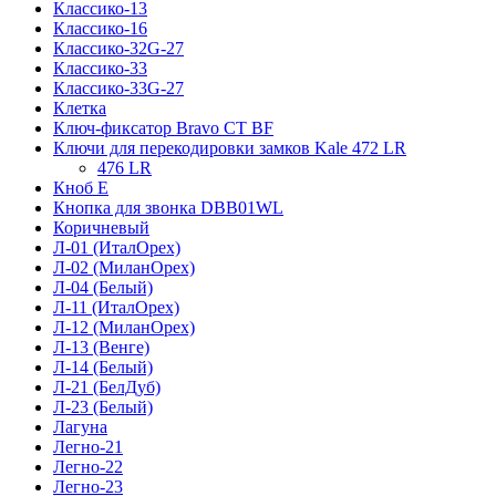
Классико-13
Классико-16
Классико-32G-27
Классико-33
Классико-33G-27
Клетка
Ключ-фиксатор Bravo СТ BF
Ключи для перекодировки замков Kale 472 LR
476 LR
Кноб Е
Кнопка для звонка DBB01WL
Коричневый
Л-01 (ИталОрех)
Л-02 (МиланОрех)
Л-04 (Белый)
Л-11 (ИталОрех)
Л-12 (МиланОрех)
Л-13 (Венге)
Л-14 (Белый)
Л-21 (БелДуб)
Л-23 (Белый)
Лагуна
Легно-21
Легно-22
Легно-23