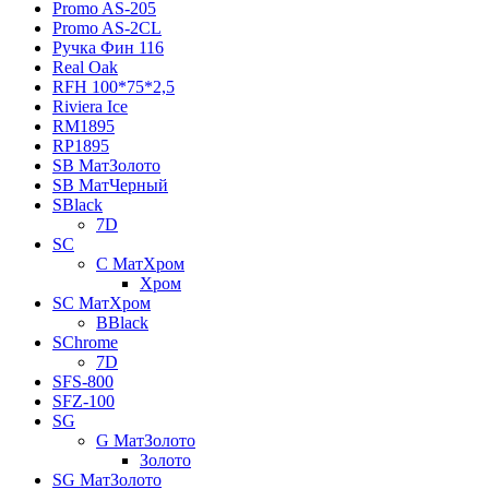
Promo AS-205
Promo AS-2CL
Pучка Фин 116
Real Oak
RFH 100*75*2,5
Riviera Ice
RM1895
RP1895
SB МатЗолото
SB МатЧерный
SBlack
7D
SC
C МатХром
Хром
SC МатХром
BBlack
SChrome
7D
SFS-800
SFZ-100
SG
G МатЗолото
Золото
SG МатЗолото