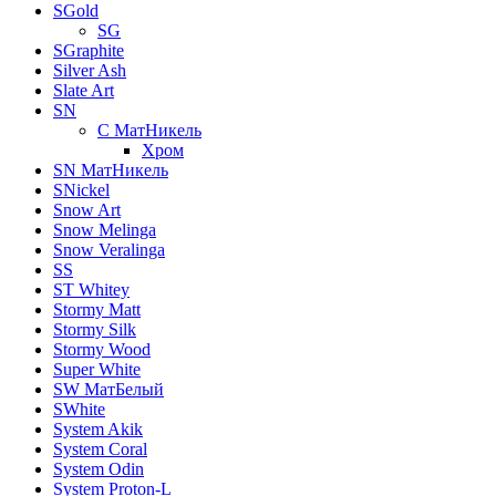
SGold
SG
SGraphite
Silver Ash
Slate Art
SN
C МатНикель
Хром
SN МатНикель
SNickel
Snow Art
Snow Melinga
Snow Veralinga
SS
ST Whitey
Stormy Matt
Stormy Silk
Stormy Wood
Super White
SW МатБелый
SWhite
System Akik
System Coral
System Odin
System Proton-L