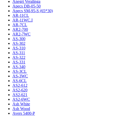
Anegri Veralinga
Apecs DB-05-50
Apecs SM-95-S (65*30)
AR-11CL
AR-11WC.I
AR-7CL
AR2-700
AR2-7WC
AS-300
AS-302
AS-310
AS-311
AS-322
AS-331
AS-340
AS-3CL
AS-3WC
AS-6CL
AS2-612
AS2-620
AS2-621
AS2-6WC
Ash White
Ash Wood
Avers 5400-P