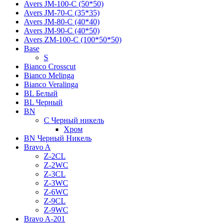
Avers JМ-100-С (50*50)
Avers JМ-70-С (35*35)
Avers JМ-80-С (40*40)
Avers JМ-90-С (40*50)
Avers ZM-100-С (100*50*50)
Base
S
Bianco Crosscut
Bianco Melinga
Bianco Veralinga
BL Белый
BL Черный
BN
C Черный никель
Хром
BN Черный Никель
Bravo A
Z-2CL
Z-2WC
Z-3CL
Z-3WC
Z-6WC
Z-9CL
Z-9WC
Bravo A-201