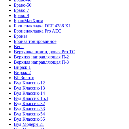
Браво-50
Браво-7
Браво-9
БрашМатХром
Броненакладка DEF 4286 XL
Броненакладка Pro AEC
Бронза
Бронза тонированное
Вена
Вертушка цилиндровая Pro TC
Верхняя направляющая П-2
Верхняя направляющая П-3
Вираж-1
Вираж-2
ВР Золото
Вуд Классик-12
Вуд Классик-13
Вуд Классик-14
Вуд Классик-15.1
Вуд Классик-32
Вуд Классик-33
Вуд Классик-54
Вуд Классик-55
Вуд Модерн-21